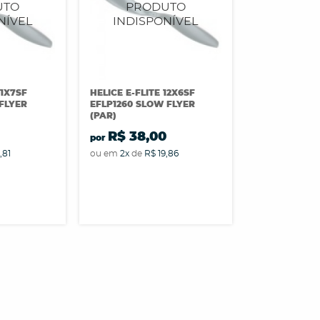
11X7SF
HELICE E-FLITE 12X6SF
 FLYER
EFLP1260 SLOW FLYER
(PAR)
0
R$ 38,00
por
,81
ou em
2x
de
R$ 19,86