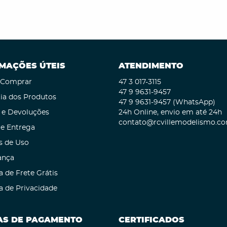
MAÇÕES ÚTEIS
ATENDIMENTO
Comprar
47 3
017-3115
47 9
9631-9457
ia dos Produtos
47 9
9631-9457
(WhatsApp)
 e Devoluções
24h Online, envio em até 24h
contato@rcvillemodelismo.co
 e Entrega
s de Uso
ança
a de Frete Grátis
ca de Privacidade
S DE PAGAMENTO
CERTIFICADOS