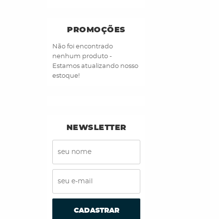
PROMOÇÕES
Não foi encontrado
nenhum produto -
Estamos atualizando nosso
estoque!
NEWSLETTER
CADASTRAR