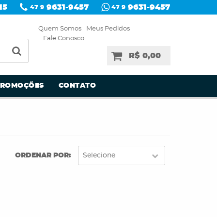
15
9631-9457
9631-9457
47 9
47 9
Quem Somos
Meus Pedidos
Fale Conosco
R$ 0,00
PROMOÇÕES
CONTATO
ORDENAR POR
Selecione