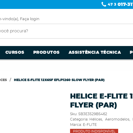
017-31
47 3
-vindo(a),
Faça login
CURSOS
PRODUTOS
ASSISTÊNCIA TÉCNICA
ICES
HELICE E-FLITE 12X6SF EFLP1260 SLOW FLYER (PAR)
HELICE E-FLITE
FLYER (PAR)
Sku:
5B3E3529B5462
Categoria:
Hélices
Aeromodelos
Marca:
E-FLITE
PRODUTO INDISPONÍVEL