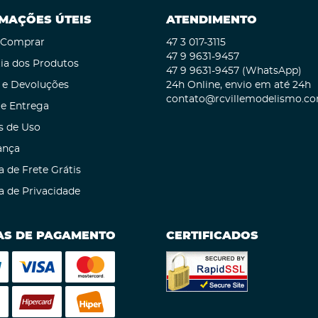
MAÇÕES ÚTEIS
ATENDIMENTO
Comprar
47 3
017-3115
47 9
9631-9457
ia dos Produtos
47 9
9631-9457
(WhatsApp)
 e Devoluções
24h Online, envio em até 24h
contato@rcvillemodelismo.co
 e Entrega
s de Uso
ança
a de Frete Grátis
ca de Privacidade
S DE PAGAMENTO
CERTIFICADOS