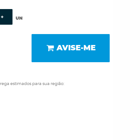
UN
AVISE-ME
trega estimados para sua região: