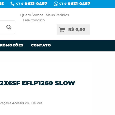
15
9631-9457
9631-9457
47 9
47 9
Quem Somos
Meus Pedidos
Fale Conosco
R$ 0,00
PROMOÇÕES
CONTATO
 12X6SF EFLP1260 SLOW
Peças e Acessórios
Hélices