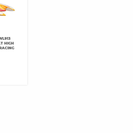
WL913
T HIGH
 RACING