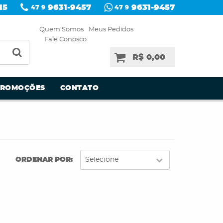
15
9631-9457
9631-9457
47 9
47 9
Quem Somos
Meus Pedidos
Fale Conosco
R$ 0,00
PROMOÇÕES
CONTATO
ORDENAR POR
Selecione