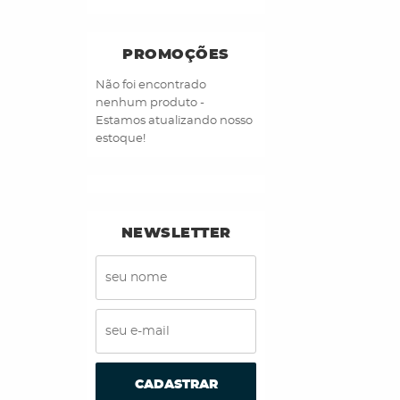
PROMOÇÕES
Não foi encontrado
nenhum produto -
Estamos atualizando nosso
estoque!
NEWSLETTER
CADASTRAR