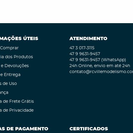
MAÇÕES ÚTEIS
ATENDIMENTO
Comprar
47 3
017-3115
47 9
9631-9457
ia dos Produtos
47 9
9631-9457
(WhatsApp)
 e Devoluções
24h Online, envio em até 24h
contato@rcvillemodelismo.co
 e Entrega
s de Uso
ança
a de Frete Grátis
ca de Privacidade
S DE PAGAMENTO
CERTIFICADOS