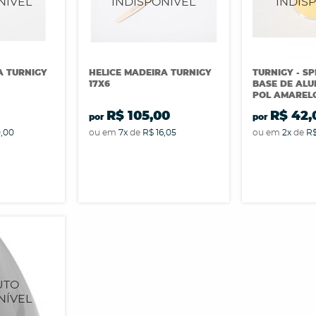
A TURNIGY
HELICE MADEIRA TURNIGY
TURNIGY - S
17X6
BASE DE ALU
POL AMAREL
0
R$ 105,00
R$ 42,
por
por
0,00
ou em
7x
de
R$ 16,05
ou em
2x
de
R$