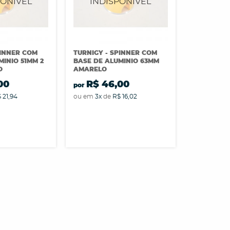
PINNER COM
TURNIGY - SPINNER COM
MINIO 51MM 2
BASE DE ALUMINIO 63MM
O
AMARELO
00
R$ 46,00
por
 21,94
ou em
3x
de
R$ 16,02