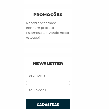
PROMOÇÕES
Não foi encontrado
nenhum produto -
Estamos atualizando nosso
estoque!
NEWSLETTER
CADASTRAR