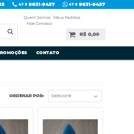
15
9631-9457
9631-9457
47 9
47 9
Quem Somos
Meus Pedidos
Fale Conosco
R$ 0,00
PROMOÇÕES
CONTATO
ORDENAR POR
Selecione