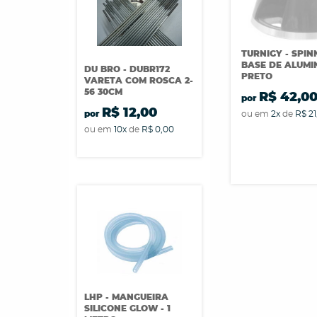
TURNIGY - SPI
BASE DE ALUMI
DU BRO - DUBR172
PRETO
VARETA COM ROSCA 2-
56 30CM
R$ 42,0
por
R$ 12,00
ou em
2x
de
R$ 21
por
ou em
10x
de
R$ 0,00
LHP - MANGUEIRA
SILICONE GLOW - 1