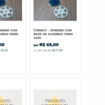
PINNER COM
TURNIGY - SPINNER COM
MINIO 63MM
BASE DE ALUMINIO 75MM
AZUL
00
R$ 65,00
por
 16,02
ou em
4x
de
R$ 17,06