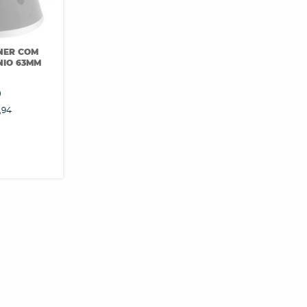
NNER COM
NIO 63MM
0
,94