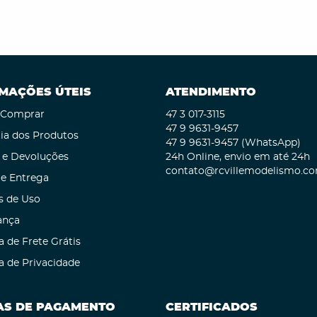
MAÇÕES ÚTEIS
ATENDIMENTO
Comprar
47 3
017-3115
47 9
9631-9457
ia dos Produtos
47 9
9631-9457
(WhatsApp)
 e Devoluções
24h Online, envio em até 24h
contato@rcvillemodelismo.co
 e Entrega
s de Uso
ança
a de Frete Grátis
ca de Privacidade
S DE PAGAMENTO
CERTIFICADOS