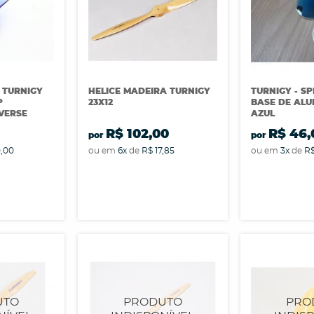
 TURNIGY
HELICE MADEIRA TURNIGY
TURNIGY - S
P
23X12
BASE DE ALU
VERSE
AZUL
R$ 102,00
R$ 46,
por
por
0,00
ou em
6x
de
R$ 17,85
ou em
3x
de
R$