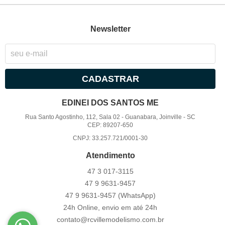
Newsletter
CADASTRAR
EDINEI DOS SANTOS ME
Rua Santo Agostinho, 112, Sala 02
-
Guanabara, Joinville
-
SC
CEP: 89207-650
CNPJ: 33.257.721/0001-30
Atendimento
47 3
017-3115
47 9
9631-9457
47 9
9631-9457
(WhatsApp)
24h Online, envio em até 24h
contato@rcvillemodelismo.com.br