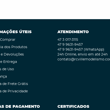
MAÇÕES ÚTEIS
ATENDIMENTO
Comprar
47 3
017-3115
47 9
9631-9457
ia dos Produtos
47 9
9631-9457
(WhatsApp)
 e Devoluções
24h Online, envio em até 24h
contato@rcvillemodelismo.co
 e Entrega
s de Uso
ança
a de Frete Grátis
ca de Privacidade
S DE PAGAMENTO
CERTIFICADOS