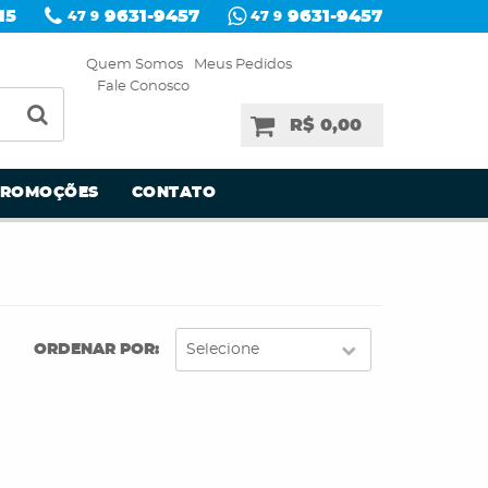
15
9631-9457
9631-9457
47 9
47 9
Quem Somos
Meus Pedidos
Fale Conosco
R$ 0,00
PROMOÇÕES
CONTATO
ORDENAR POR
Selecione