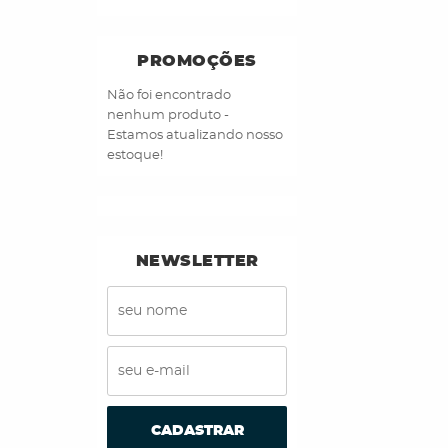
PROMOÇÕES
Não foi encontrado
nenhum produto -
Estamos atualizando nosso
estoque!
NEWSLETTER
CADASTRAR