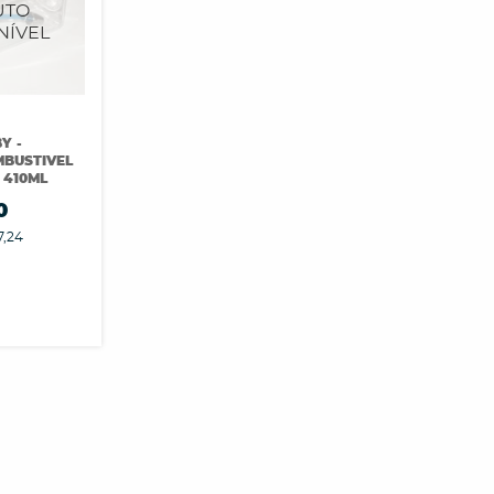
Y -
MBUSTIVEL
 410ML
0
7,24