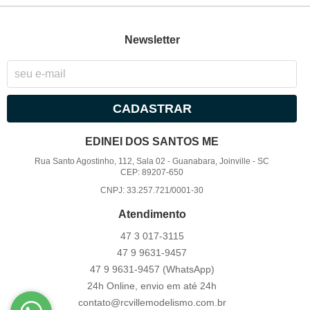
Newsletter
CADASTRAR
EDINEI DOS SANTOS ME
Rua Santo Agostinho, 112, Sala 02
-
Guanabara, Joinville
-
SC
CEP: 89207-650
CNPJ: 33.257.721/0001-30
Atendimento
47 3
017-3115
47 9
9631-9457
47 9
9631-9457
(WhatsApp)
24h Online, envio em até 24h
contato@rcvillemodelismo.com.br