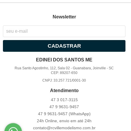
Newsletter
CADASTRAR
EDINEI DOS SANTOS ME
Rua Santo Agostinho, 112, Sala 02
-
Guanabara, Joinville
-
SC
CEP: 89207-650
CNPJ: 33.257.721/0001-30
Atendimento
47 3
017-3115
47 9
9631-9457
47 9
9631-9457
(WhatsApp)
24h Online, envio em até 24h
contato@rcvillemodelismo.com.br