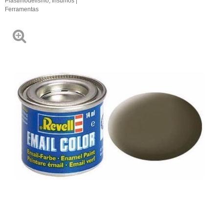
Plastimodelismo
,
Insumos |
Ferramentas