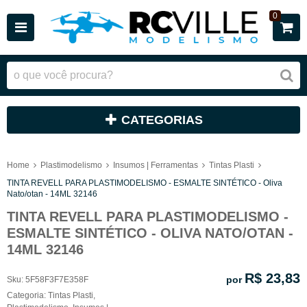
0
CATEGORIAS
Home
Plastimodelismo
Insumos | Ferramentas
Tintas Plasti
TINTA REVELL PARA PLASTIMODELISMO - ESMALTE SINTÉTICO - Oliva
Nato/otan - 14ML 32146
TINTA REVELL PARA PLASTIMODELISMO -
ESMALTE SINTÉTICO - OLIVA NATO/OTAN -
14ML 32146
R$ 23,83
por
Sku:
5F58F3F7E358F
Categoria:
Tintas Plasti
,