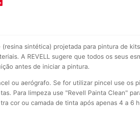
e
esina sintética) projetada para pintura de kits
eriais. A REVELL sugere que todos os seus esm
ição antes de iniciar a pintura.
el ou aerógrafo. Se for utilizar pincel use os p
ntas. Para limpeza use "Revell Painta Clean" par
outra cor ou camada de tinta após apenas 4 a 6 