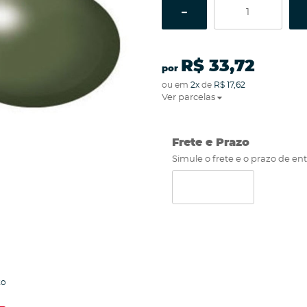
R$ 33,72
por
ou em
2x
de
R$ 17,62
Ver parcelas
Frete e Prazo
Simule o frete e o prazo de en
to