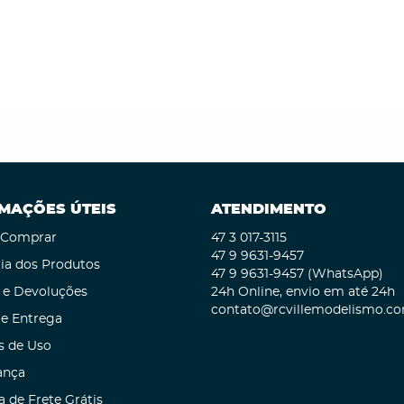
MAÇÕES ÚTEIS
ATENDIMENTO
Comprar
47 3
017-3115
47 9
9631-9457
ia dos Produtos
47 9
9631-9457
(WhatsApp)
 e Devoluções
24h Online, envio em até 24h
contato@rcvillemodelismo.co
 e Entrega
s de Uso
ança
a de Frete Grátis