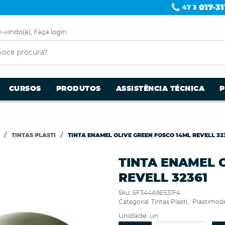
017-31
47 3
-vindo(a),
Faça login
CURSOS
PRODUTOS
ASSISTÊNCIA TÉCNICA
TINTAS PLASTI
TINTA ENAMEL OLIVE GREEN FOSCO 14ML REVELL 32
TINTA ENAMEL 
REVELL 32361
Sku:
5F344A9E531F4
Categoria:
Tintas Plasti
Plastimod
Unidade: un