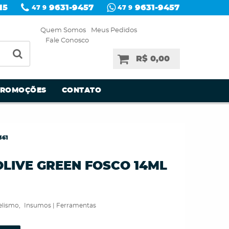
15
9631-9457
9631-9457
47 9
47 9
Quem Somos
Meus Pedidos
Fale Conosco
R$ 0,00
PROMOÇÕES
CONTATO
361
OLIVE GREEN FOSCO 14ML
elismo
Insumos | Ferramentas