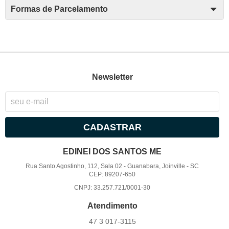
Formas de Parcelamento
Newsletter
CADASTRAR
EDINEI DOS SANTOS ME
Rua Santo Agostinho, 112, Sala 02
-
Guanabara, Joinville
-
SC
CEP: 89207-650
CNPJ: 33.257.721/0001-30
Atendimento
47 3
017-3115