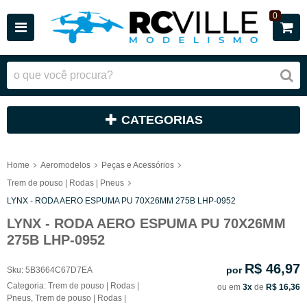
0
CATEGORIAS
Home
Aeromodelos
Peças e Acessórios
Trem de pouso | Rodas | Pneus
LYNX - RODA AERO ESPUMA PU 70X26MM 275B LHP-0952
LYNX - RODA AERO ESPUMA PU 70X26MM
275B LHP-0952
R$ 46,97
por
Sku:
5B3664C67D7EA
Categoria:
Trem de pouso | Rodas |
ou em
3x
de
R$ 16,36
Pneus
,
Trem de pouso | Rodas |