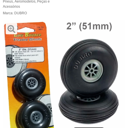
Pneus
,
Aeromodelos
,
Peças e
Acessórios
Marca:
DUBRO