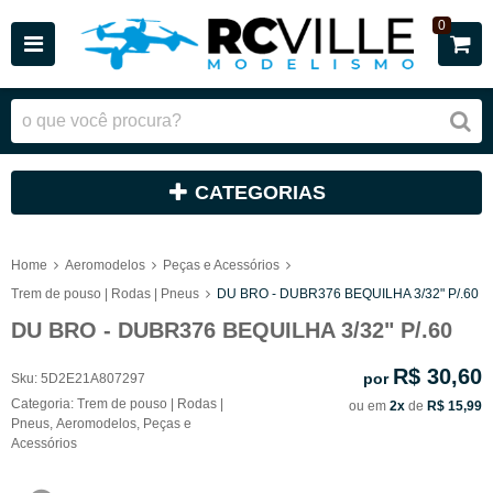
0
CATEGORIAS
Home
Aeromodelos
Peças e Acessórios
Trem de pouso | Rodas | Pneus
DU BRO - DUBR376 BEQUILHA 3/32" P/.60
DU BRO - DUBR376 BEQUILHA 3/32" P/.60
R$ 30,60
por
Sku:
5D2E21A807297
Categoria:
Trem de pouso | Rodas |
ou em
2x
de
R$ 15,99
Pneus
,
Aeromodelos
,
Peças e
Acessórios