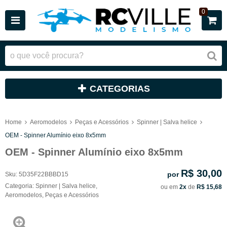
0
CATEGORIAS
Home
Aeromodelos
Peças e Acessórios
Spinner | Salva helice
OEM - Spinner Alumínio eixo 8x5mm
OEM - Spinner Alumínio eixo 8x5mm
R$ 30,00
por
Sku:
5D35F22BBBD15
Categoria:
Spinner | Salva helice
,
ou em
2x
de
R$ 15,68
Aeromodelos
,
Peças e Acessórios