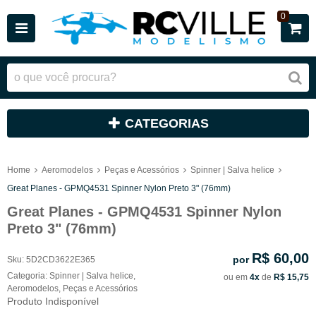
0
CATEGORIAS
Home
Aeromodelos
Peças e Acessórios
Spinner | Salva helice
Great Planes - GPMQ4531 Spinner Nylon Preto 3" (76mm)
Great Planes - GPMQ4531 Spinner Nylon
Preto 3" (76mm)
R$ 60,00
por
Sku:
5D2CD3622E365
Categoria:
Spinner | Salva helice
,
ou em
4x
de
R$ 15,75
Aeromodelos
,
Peças e Acessórios
Produto Indisponível