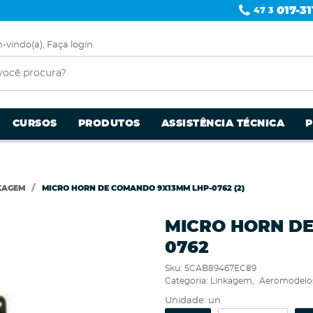
017-31
47 3
-vindo(a),
Faça login
CURSOS
PRODUTOS
ASSISTÊNCIA TÉCNICA
KAGEM
MICRO HORN DE COMANDO 9X13MM LHP-0762 (2)
MICRO HORN DE
0762
Sku:
5CAB89467EC89
Categoria:
Linkagem
Aeromodelo
Unidade: un