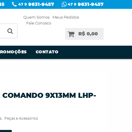
15
9631-9457
9631-9457
47 9
47 9
Quem Somos
Meus Pedidos
Fale Conosco
R$ 0,00
PROMOÇÕES
CONTATO
 COMANDO 9X13MM LHP-
s
Peças e Acessórios