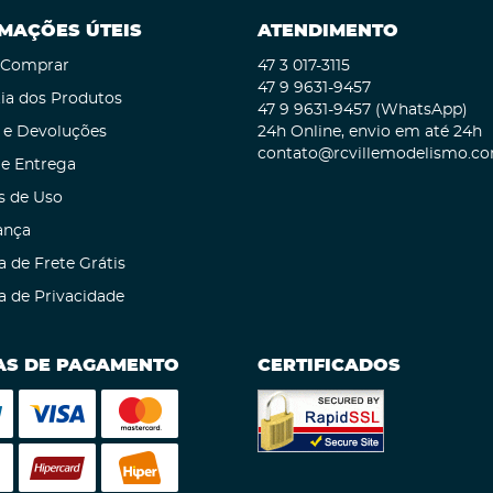
MAÇÕES ÚTEIS
ATENDIMENTO
Comprar
47 3
017-3115
47 9
9631-9457
ia dos Produtos
47 9
9631-9457
(WhatsApp)
 e Devoluções
24h Online, envio em até 24h
contato@rcvillemodelismo.co
 e Entrega
s de Uso
ança
a de Frete Grátis
ca de Privacidade
S DE PAGAMENTO
CERTIFICADOS