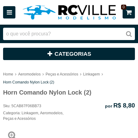
0
CATEGORIAS
Home
Aeromodelos
Peças e Acessórios
Linkagem
Horn Comando Nylon Lock (2)
Horn Comando Nylon Lock (2)
R$ 8,80
por
Sku:
5CAB87F06BB73
Categoria:
Linkagem
,
Aeromodelos
,
Peças e Acessórios