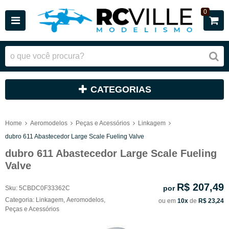
0
CATEGORIAS
Home
Aeromodelos
Peças e Acessórios
Linkagem
dubro 611 Abastecedor Large Scale Fueling Valve
dubro 611 Abastecedor Large Scale Fueling
Valve
R$ 207,49
por
Sku:
5CBDC0F33362C
Categoria:
Linkagem
,
Aeromodelos
,
ou em
10x
de
R$ 23,24
Peças e Acessórios