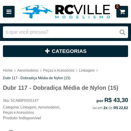
0
CATEGORIAS
Home
Aeromodelos
Peças e Acessórios
Linkagem
Dubr 117 - Dobradiça Média de Nylon (15)
Dubr 117 - Dobradiça Média de Nylon (15)
R$ 43,30
por
Sku:
5CAB8F6505147
Categoria:
Linkagem
,
Aeromodelos
,
ou em
2x
de
R$ 22,62
Peças e Acessórios
Produto Indisponível