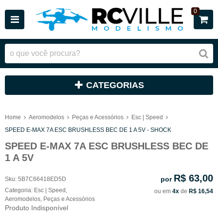
0
CATEGORIAS
Home
Aeromodelos
Peças e Acessórios
Esc | Speed
SPEED E-MAX 7A ESC BRUSHLESS BEC DE 1 A 5V - SHOCK
SPEED E-MAX 7A ESC BRUSHLESS BEC DE
1 A 5V
R$ 63,00
por
Sku:
5B7C66418ED5D
Categoria:
Esc | Speed
,
ou em
4x
de
R$ 16,54
Aeromodelos
,
Peças e Acessórios
Produto Indisponível