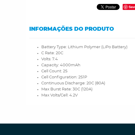
Sav
INFORMAÇÕES DO PRODUTO
Battery Type: Lithium Polymer (LiPo Battery)
C Rate: 20C
Volts: 7.4
Capacity: 4000mAh
Cell Count: 2S
Cell Configuration: 2S1P
Continuous Discharge: 20C (80A)
Max Burst Rate: 30C (120A)
Max Volts/Cell: 4.2V