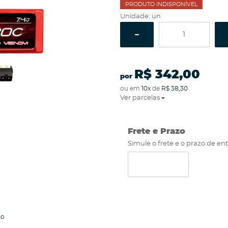
PRODUTO INDISPONÍVEL
Unidade: un
R$ 342,00
por
ou em
10x
de
R$ 38,30
Ver parcelas
Frete e Prazo
Simule o frete e o prazo de en
to