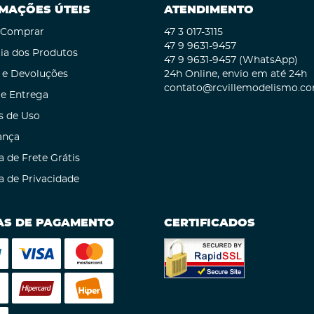
MAÇÕES ÚTEIS
ATENDIMENTO
Comprar
47 3
017-3115
47 9
9631-9457
ia dos Produtos
47 9
9631-9457
(WhatsApp)
 e Devoluções
24h Online, envio em até 24h
contato@rcvillemodelismo.co
 e Entrega
s de Uso
ança
a de Frete Grátis
ca de Privacidade
S DE PAGAMENTO
CERTIFICADOS