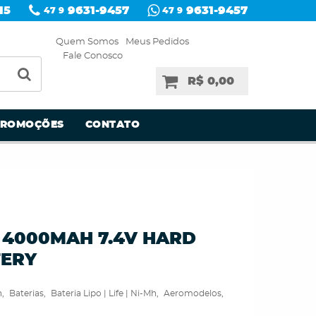
15
9631-9457
9631-9457
47 9
47 9
Quem Somos
Meus Pedidos
Fale Conosco
R$ 0,00
PROMOÇÕES
CONTATO
S 4000MAH 7.4V HARD
TERY
h
Baterias
Bateria Lipo | Life | Ni-Mh
Aeromodelos