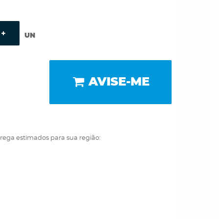
UN
AVISE-ME
trega estimados para sua região: