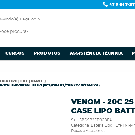
017-31
47 3
-vindo(a),
Faça login
CURSOS
PRODUTOS
ASSISTÊNCIA TÉCNICA
RIA LIPO | LIFE | NI-MH
Y WITH UNIVERSAL PLUG (EC3/DEANS/TRAXXAS/TAMIYA)
VENOM - 20C 2
CASE LIPO BAT
Sku:
5BD9B2ED9C8FA
Categoria:
Bateria Lipo | Life | Ni-M
Peças e Acessórios