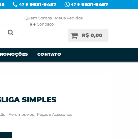
15
9631-9457
9631-9457
47 9
47 9
Quem Somos
Meus Pedidos
Fale Conosco
R$ 0,00
PROMOÇÕES
CONTATO
SLIGA SIMPLES
ção
Aeromodelos
Peças e Acessórios