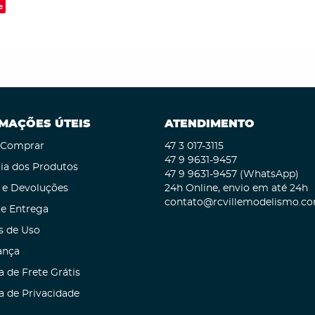
e
MAÇÕES ÚTEIS
ATENDIMENTO
Comprar
47 3
017-3115
47 9
9631-9457
ia dos Produtos
47 9
9631-9457
(WhatsApp)
 e Devoluções
24h Online, envio em até 24h
contato@rcvillemodelismo.co
 e Entrega
s de Uso
ança
a de Frete Grátis
ca de Privacidade