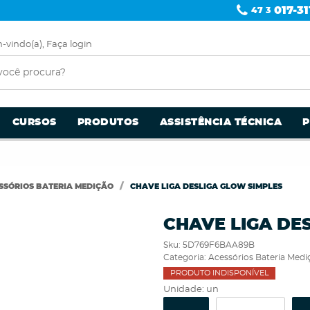
017-31
47 3
-vindo(a),
Faça login
CURSOS
PRODUTOS
ASSISTÊNCIA TÉCNICA
SSÓRIOS BATERIA MEDIÇÃO
CHAVE LIGA DESLIGA GLOW SIMPLES
CHAVE LIGA DE
Sku:
5D769F6BAA89B
Categoria:
Acessórios Bateria Medi
PRODUTO INDISPONÍVEL
Unidade: un