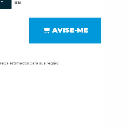
UN
AVISE-ME
trega estimados para sua região: