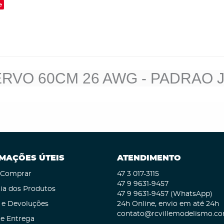
e
RVO 60CM 26 AWG - PADRAO 
MAÇÕES ÚTEIS
ATENDIMENTO
Comprar
47 3
017-3115
47 9
9631-9457
ia dos Produtos
47 9
9631-9457
(WhatsApp)
 e Devoluções
24h Online, envio em até 24h
contato@rcvillemodelismo.co
 e Entrega