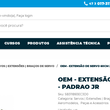
017-31
47 3
-vindo(a),
Faça login
CURSOS
PRODUTOS
ASSISTÊNCIA TÉCNICA
VOS | EXTENSÕES | BRAÇOS DE SERVO
OEM - EXTENSÃO DE SERVO 60CM 
OEM - EXTENSÃ
- PADRAO JR
Sku:
5B311B93EC3D0
Categoria:
Servos | Extensões | Bra
Aeromodelos
Peças e Acessórios