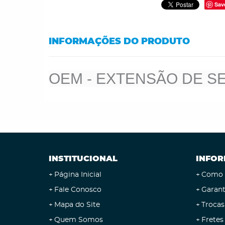
Sav
INFORMAÇÕES DO PRODUTO
OEM - EXTENSÃO DE SE
INSTITUCIONAL
INFOR
Página Inicial
Como 
Fale Conosco
Garant
Mapa do Site
Trocas
Quem Somos
Fretes