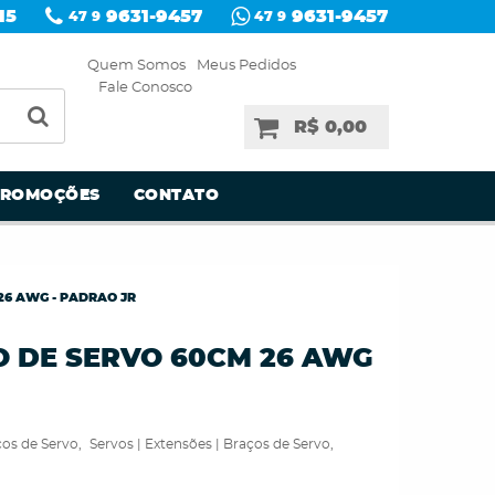
15
9631-9457
9631-9457
47 9
47 9
Quem Somos
Meus Pedidos
Fale Conosco
R$ 0,00
PROMOÇÕES
CONTATO
26 AWG - PADRAO JR
O DE SERVO 60CM 26 AWG
ços de Servo
Servos | Extensões | Braços de Servo