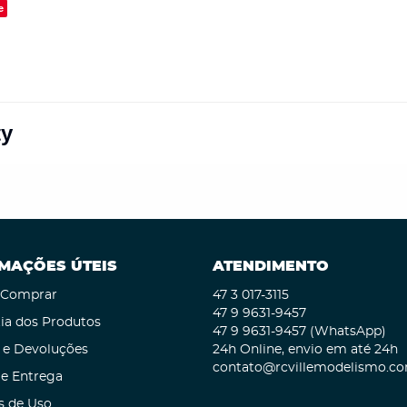
e
ty
MAÇÕES ÚTEIS
ATENDIMENTO
Comprar
47 3
017-3115
47 9
9631-9457
ia dos Produtos
47 9
9631-9457
(WhatsApp)
 e Devoluções
24h Online, envio em até 24h
contato@rcvillemodelismo.co
 e Entrega
s de Uso