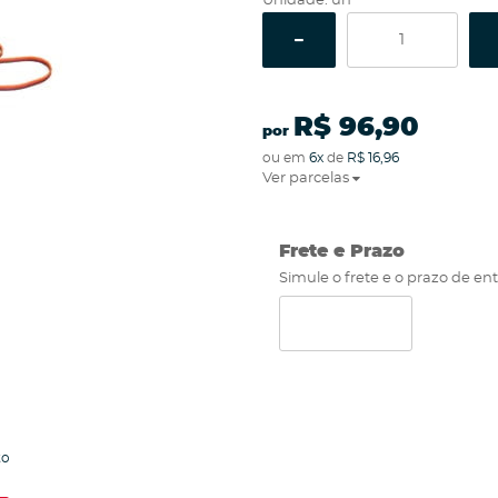
Unidade: un
R$ 96,90
por
ou em
6x
de
R$ 16,96
Ver parcelas
Frete e Prazo
Simule o frete e o prazo de en
to