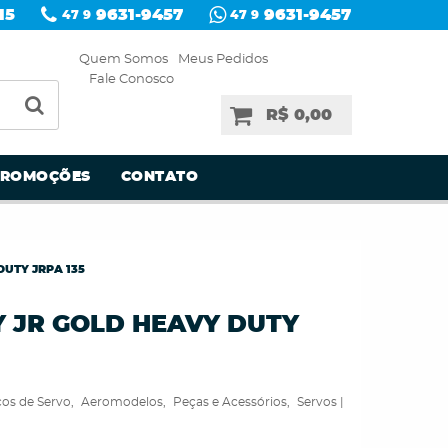
15
9631-9457
9631-9457
47 9
47 9
Quem Somos
Meus Pedidos
Fale Conosco
R$ 0,00
PROMOÇÕES
CONTATO
DUTY JRPA 135
Y JR GOLD HEAVY DUTY
ços de Servo
Aeromodelos
Peças e Acessórios
Servos |