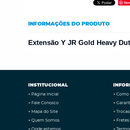
Sav
INFORMAÇÕES DO PRODUTO
Extensão Y JR Gold Heavy Du
INSTITUCIONAL
INFOR
Página Inicial
Como 
Fale Conosco
Garant
Mapa do Site
Trocas
Quem Somos
Fretes
Onde estamos
Termo