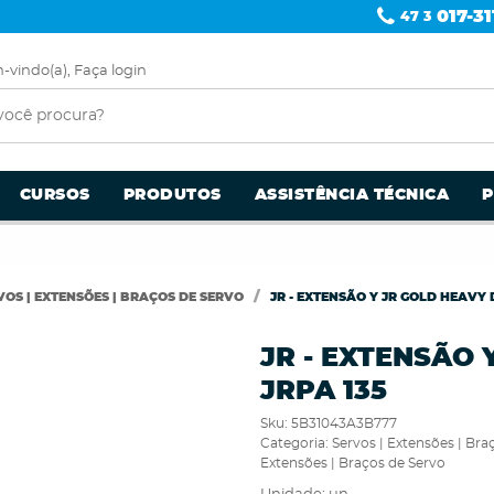
017-31
47 3
-vindo(a),
Faça login
CURSOS
PRODUTOS
ASSISTÊNCIA TÉCNICA
VOS | EXTENSÕES | BRAÇOS DE SERVO
JR - EXTENSÃO Y JR GOLD HEAVY 
JR - EXTENSÃO 
JRPA 135
Sku:
5B31043A3B777
Categoria:
Servos | Extensões | Bra
Extensões | Braços de Servo