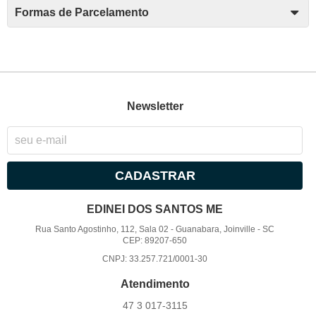
Formas de Parcelamento
Newsletter
CADASTRAR
EDINEI DOS SANTOS ME
Rua Santo Agostinho, 112, Sala 02
-
Guanabara, Joinville
-
SC
CEP: 89207-650
CNPJ: 33.257.721/0001-30
Atendimento
47 3
017-3115