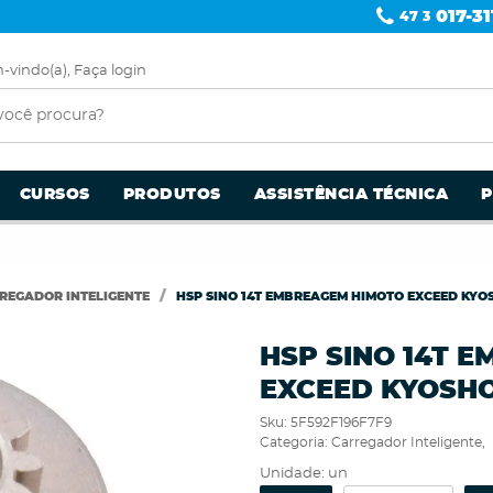
017-31
47 3
-vindo(a),
Faça login
CURSOS
PRODUTOS
ASSISTÊNCIA TÉCNICA
REGADOR INTELIGENTE
HSP SINO 14T EMBREAGEM HIMOTO EXCEED KYOS
HSP SINO 14T 
EXCEED KYOSHO 
Sku:
5F592F196F7F9
Categoria:
Carregador Inteligente
Unidade: un