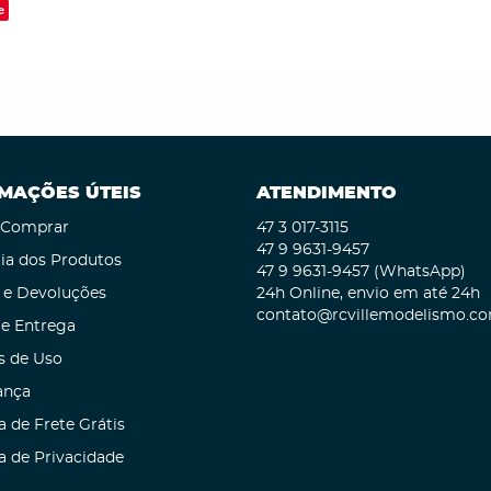
e
MAÇÕES ÚTEIS
ATENDIMENTO
Comprar
47 3
017-3115
47 9
9631-9457
ia dos Produtos
47 9
9631-9457
(WhatsApp)
 e Devoluções
24h Online, envio em até 24h
contato@rcvillemodelismo.co
 e Entrega
s de Uso
ança
a de Frete Grátis
ca de Privacidade