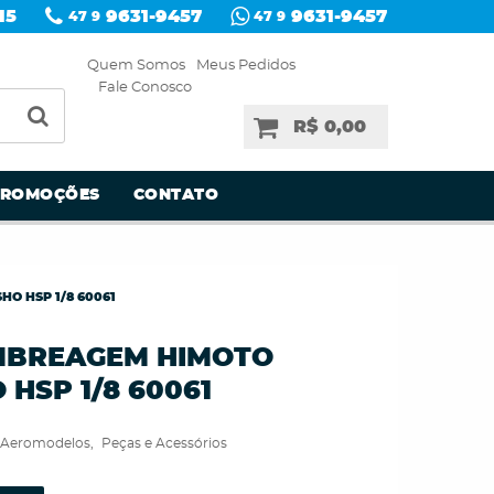
15
9631-9457
9631-9457
47 9
47 9
Quem Somos
Meus Pedidos
Fale Conosco
R$ 0,00
PROMOÇÕES
CONTATO
HO HSP 1/8 60061
EMBREAGEM HIMOTO
HSP 1/8 60061
Aeromodelos
Peças e Acessórios