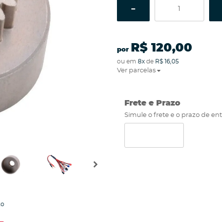
R$ 120,00
por
ou em
8x
de
R$ 16,05
Ver parcelas
Frete e Prazo
Simule o frete e o prazo de en
to