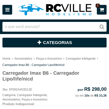
0
CATEGORIAS
Home
Aeromodelos
Peças e Acessórios
Carregador Inteligente
Carregador Imax B6 - Carregador Lipo/life/nicd
Carregador Imax B6 - Carregador
Lipo/life/nicd
R$ 298,00
por
Sku:
5F592A453D12E
Categoria:
Carregador Inteligente
,
ou em
10x
de
R$ 33,38
Aeromodelos
,
Peças e Acessórios
Produto Indisponível