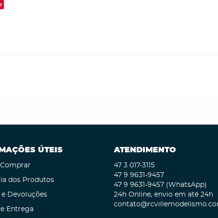
e
MAÇÕES ÚTEIS
ATENDIMENTO
Comprar
47 3
017-3115
47 9
9631-9457
ia dos Produtos
47 9
9631-9457
(WhatsApp)
 e Devoluções
24h Online, envio em até 24h
contato@rcvillemodelismo.co
 e Entrega