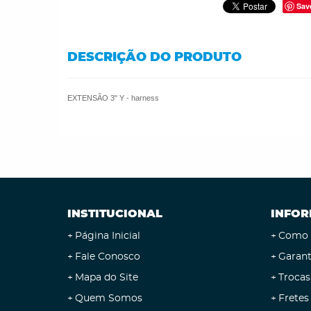
Sav
DESCRIÇÃO DO PRODUTO
EXTENSÃO 3" Y - harness
INSTITUCIONAL
INFOR
Página Inicial
Como 
Fale Conosco
Garant
Mapa do Site
Trocas
Quem Somos
Fretes