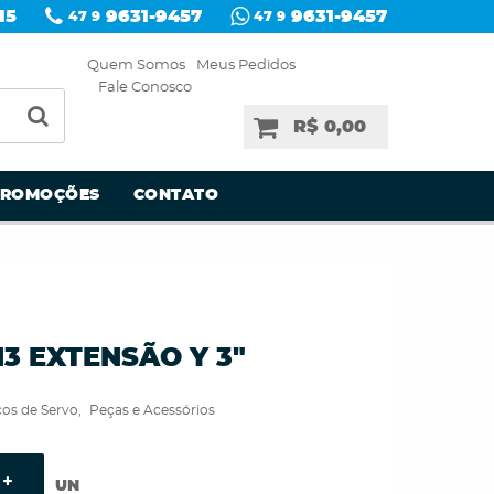
15
9631-9457
9631-9457
47 9
47 9
Quem Somos
Meus Pedidos
Fale Conosco
R$ 0,00
PROMOÇÕES
CONTATO
H3 EXTENSÃO Y 3"
ços de Servo
Peças e Acessórios
UN