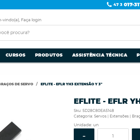
017-31
47 3
-vindo(a),
Faça login
CURSOS
PRODUTOS
ASSISTÊNCIA TÉCNICA
 BRAÇOS DE SERVO
EFLITE - EFLR YH3 EXTENSÃO Y 3"
EFLITE - EFLR Y
Sku:
5D28C80EA5148
Categoria:
Servos | Extensões | Bra
Unidade: un