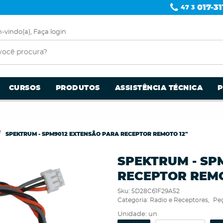
017-31
47 3
-vindo(a),
Faça login
CURSOS
PRODUTOS
ASSISTÊNCIA TÉCNICA
SPEKTRUM - SPM9012 EXTENSÃO PARA RECEPTOR REMOTO 12"
SPEKTRUM - SP
RECEPTOR REMO
Sku:
5D28C61F29A52
Categoria:
Radio e Receptores
Peç
Unidade: un