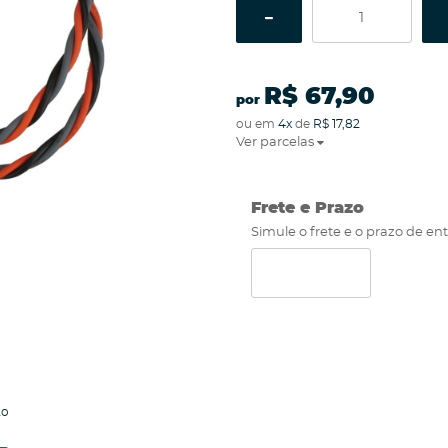
R$ 67,90
por
ou em
4x
de
R$ 17,82
Ver parcelas
Frete e Prazo
Simule o frete e o prazo de en
to