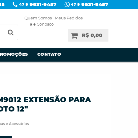
15
9631-9457
9631-9457
47 9
47 9
Quem Somos
Meus Pedidos
Fale Conosco
R$ 0,00
PROMOÇÕES
CONTATO
M9012 EXTENSÃO PARA
TO 12"
as e Acessórios