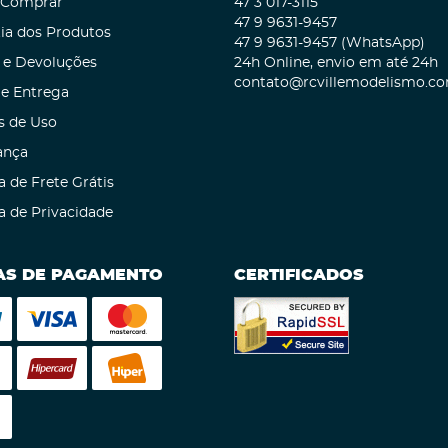
Comprar
47 3
017-3115
47 9
9631-9457
ia dos Produtos
47 9
9631-9457
(WhatsApp)
 e Devoluções
24h Online, envio em até 24h
contato@rcvillemodelismo.co
 e Entrega
s de Uso
ança
a de Frete Grátis
ca de Privacidade
S DE PAGAMENTO
CERTIFICADOS