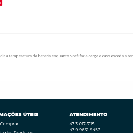
e
ir a temperatura da bateria enquanto você faz a carga e caso exceda a te
MAÇÕES ÚTEIS
ATENDIMENTO
Comprar
47 3
017-3115
47 9
9631-9457