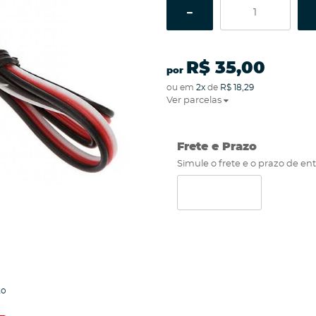
R$ 35,00
por
ou em
2x
de
R$ 18,29
Ver parcelas
Frete e Prazo
Simule o frete e o prazo de en
to