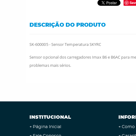
Sav
DESCRIÇÃO DO PRODUTO
SK-600005 - Sensor Temperatura SKYRC
Sensor opcional dos carregadores Imax B6 e B6AC para med
problemas mais sérios.
INSTITUCIONAL
INFOR
Página Inicial
Como 