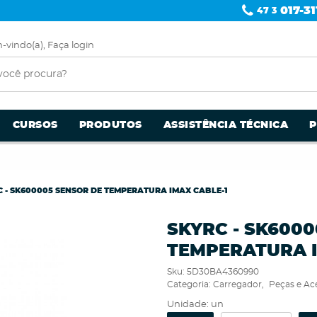
017-31
47 3
-vindo(a),
Faça login
CURSOS
PRODUTOS
ASSISTÊNCIA TÉCNICA
C - SK600005 SENSOR DE TEMPERATURA IMAX CABLE-1
SKYRC - SK600
TEMPERATURA I
Sku:
5D30BA4360990
Categoria:
Carregador
Peças e Ac
Unidade: un