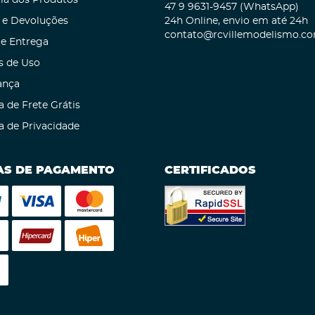
ia dos Produtos
47 9
9631-9457
(WhatsApp)
 e Devoluções
24h Online, envio em até 24h
contato@rcvillemodelismo.co
 e Entrega
s de Uso
ança
a de Frete Grátis
ca de Privacidade
S DE PAGAMENTO
CERTIFICADOS