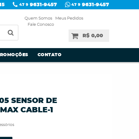
15
9631-9457
9631-9457
47 9
47 9
Quem Somos
Meus Pedidos
Fale Conosco
R$ 0,00
PROMOÇÕES
CONTATO
005 SENSOR DE
MAX CABLE-1
essórios