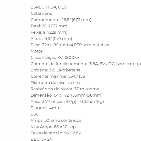
ESPECIFICAÇÕES
Catamarã;
Comprimento: 26,5 "(673 mm)
Total: 29 "(737 mm)
Feixe: 9 "(229 mm)
Altura: 5,5 "(140 mm)
Peso: 32oz (89grams) RTR sem baterias
Motor;
Classificação KV: 1800kv
Corrente de funcionamento: 3.8A, 8V / DC (sem carga, 
Entrada: 3-S LiPo bateria
Corrente máxima: 55A / 15S
Diâmetro do eixo: 4 mm
Resistência do Motor: 37 miliohms
Dimensão: 1.4x1.42 "(35mmx36mm)
Peso: 3,77 onças (107g) ± 0,35oz (10g)
Plugues: 4mm
ESC;
Amps: 50 amp contínuos
Max Amps: 65 A 10 seg
Faixa de tensão: 9V-12.6V
BEC: 5V 2A