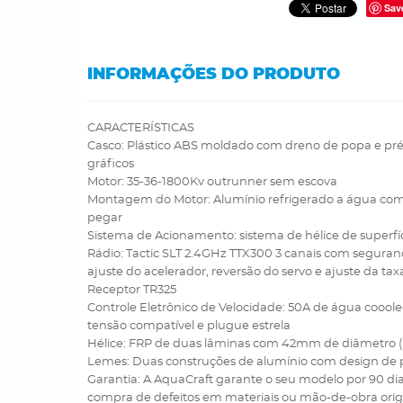
Sav
INFORMAÇÕES DO PRODUTO
CARACTERÍSTICAS
Casco: Plástico ABS moldado com dreno de popa e pré
gráficos
Motor: 35-36-1800Kv outrunner sem escova
Montagem do Motor: Alumínio refrigerado a água com
pegar
Sistema de Acionamento: sistema de hélice de superfíc
Rádio: Tactic SLT 2.4GHz TTX300 3 canais com seguranç
ajuste do acelerador, reversão do servo e ajuste da tax
Receptor TR325
Controle Eletrônico de Velocidade: 50A de água cooole
tensão compatível e plugue estrela
Hélice: FRP de duas lâminas com 42mm de diâmetro (p
Lemes: Duas construções de alumínio com design de 
Garantia: A AquaCraft garante o seu modelo por 90 di
compra de defeitos em materiais ou mão-de-obra orig