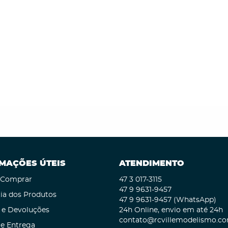
MAÇÕES ÚTEIS
ATENDIMENTO
Comprar
47 3
017-3115
47 9
9631-9457
ia dos Produtos
47 9
9631-9457
(WhatsApp)
 e Devoluções
24h Online, envio em até 24h
contato@rcvillemodelismo.co
 e Entrega