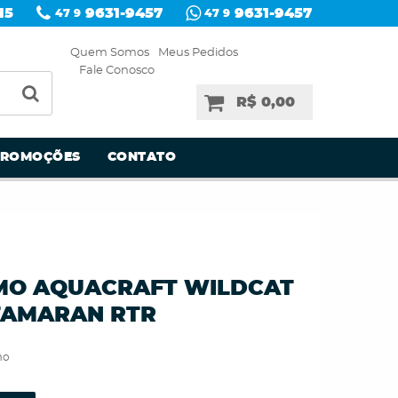
15
9631-9457
9631-9457
47 9
47 9
Quem Somos
Meus Pedidos
Fale Conosco
R$ 0,00
PROMOÇÕES
CONTATO
MO AQUACRAFT WILDCAT
TAMARAN RTR
mo