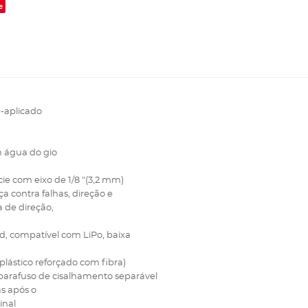
e
-aplicado
 água do gio
ie com eixo de 1/8 "(3,2 mm)
a contra falhas, direção e
a de direção,
d, compatível com LiPo, baixa
lástico reforçado com fibra)
parafuso de cisalhamento separável
as após o
inal