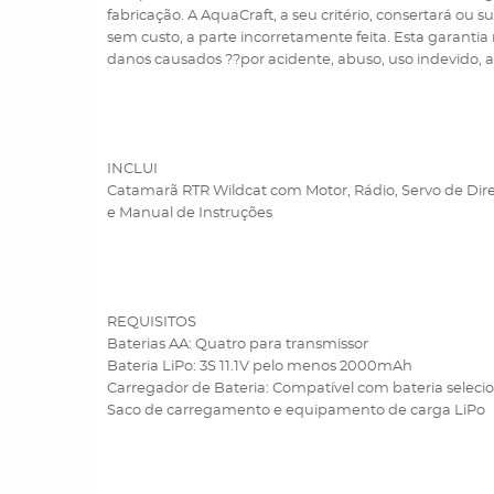
fabricação. A AquaCraft, a seu critério, consertará ou su
sem custo, a parte incorretamente feita. Esta garantia
danos causados ??por acidente, abuso, uso indevido, a
INCLUI
Catamarã RTR Wildcat com Motor, Rádio, Servo de Dir
e Manual de Instruções
REQUISITOS
Baterias AA: Quatro para transmissor
Bateria LiPo: 3S 11.1V pelo menos 2000mAh
Carregador de Bateria: Compatível com bateria selec
Saco de carregamento e equipamento de carga LiPo