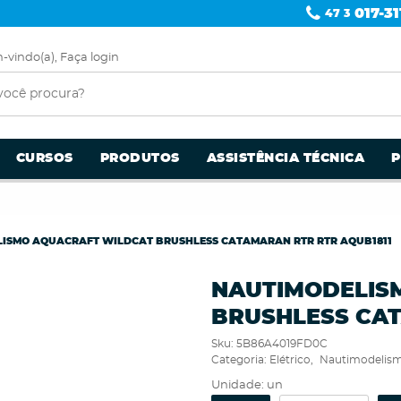
017-31
47 3
-vindo(a),
Faça login
CURSOS
PRODUTOS
ASSISTÊNCIA TÉCNICA
ISMO AQUACRAFT WILDCAT BRUSHLESS CATAMARAN RTR RTR AQUB1811
NAUTIMODELIS
BRUSHLESS CA
Sku:
5B86A4019FD0C
Categoria:
Elétrico
Nautimodelis
Unidade: un