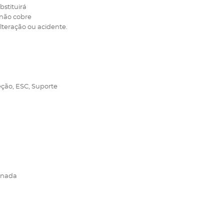
bstituirá
 não cobre
lteração ou acidente.
eção, ESC, Suporte
ionada