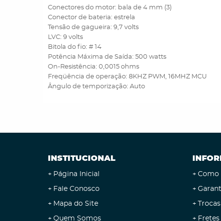
Conectores do motor: bala de 4 mm (3)
Conector de bateria: estrela
Tensão de gagueira: 9,7 volts
LVC: 9 volts
Bitola do fio: # 14
Potência Máxima de Saída: 500 watts
On-Resistência: 0,0015 ohms
Freqüência de operação: 8KHZ PWM, 16MHZ MCU
Ângulo de temporização: Auto
INSTITUCIONAL
INFOR
Página Inicial
Como 
Fale Conosco
Garant
Mapa do Site
Trocas
Quem Somos
Fretes