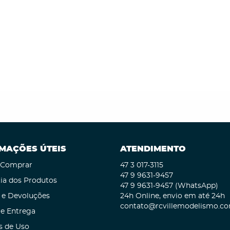
MAÇÕES ÚTEIS
ATENDIMENTO
Comprar
47 3
017-3115
47 9
9631-9457
ia dos Produtos
47 9
9631-9457
(WhatsApp)
 e Devoluções
24h Online, envio em até 24h
contato@rcvillemodelismo.co
 e Entrega
s de Uso