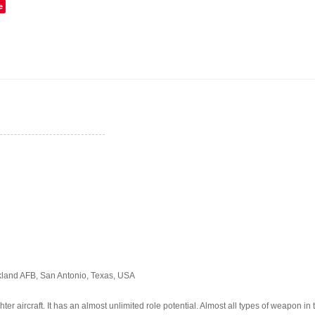
e
land AFB, San Antonio, Texas, USA
ter aircraft. It has an almost unlimited role potential. Almost all types of weapon i