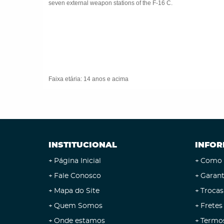
seven external weapon stations of the F-16 C.
Faixa etária: 14 anos e acima
INSTITUCIONAL
INFOR
Página Inicial
Como 
Fale Conosco
Garant
Mapa do Site
Trocas
Quem Somos
Fretes
Onde estamos
Termo