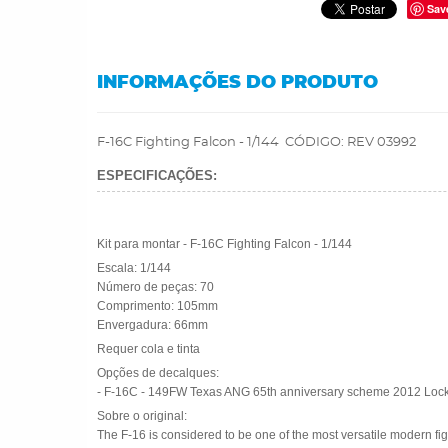
Sav
INFORMAÇÕES DO PRODUTO
F-16C Fighting Falcon - 1/144 CÓDIGO: REV 03992
ESPECIFICAÇÕES:
Kit para montar - F-16C Fighting Falcon - 1/144
Escala: 1/144
Número de peças: 70
Comprimento: 105mm
Envergadura: 66mm
Requer cola e tinta
Opções de decalques:
- F-16C - 149FW Texas ANG 65th anniversary scheme 2012 Lock
Sobre o original:
The F-16 is considered to be one of the most versatile modern figh