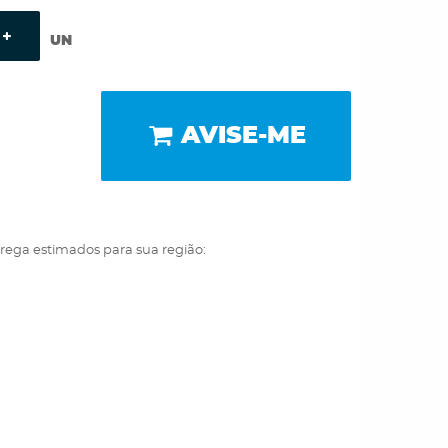
UN
AVISE-ME
trega estimados para sua região: