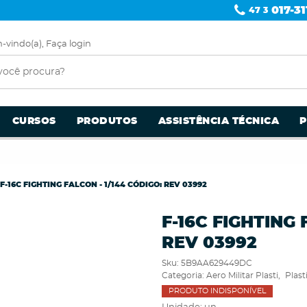
017-31
47 3
-vindo(a),
Faça login
CURSOS
PRODUTOS
ASSISTÊNCIA TÉCNICA
F-16C FIGHTING FALCON - 1/144 CÓDIGO: REV 03992
F-16C FIGHTING 
REV 03992
Sku:
5B9AA629449DC
Categoria:
Aero Militar Plasti
Plas
PRODUTO INDISPONÍVEL