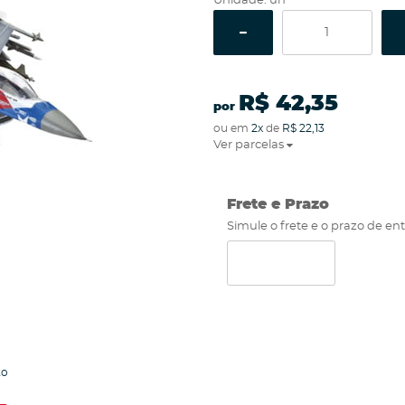
Unidade: un
R$ 42,35
por
ou em
2x
de
R$ 22,13
Ver parcelas
Frete e Prazo
Simule o frete e o prazo de en
to