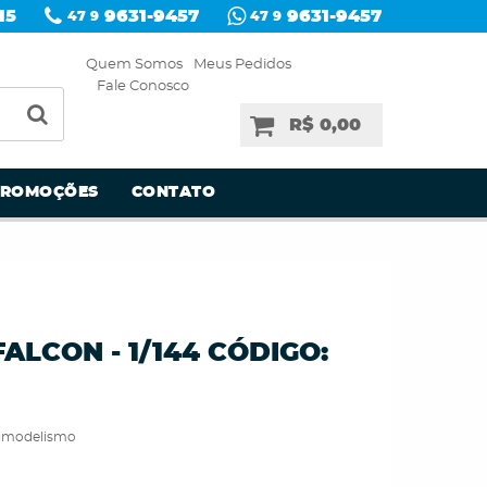
15
9631-9457
9631-9457
47 9
47 9
Quem Somos
Meus Pedidos
Fale Conosco
R$ 0,00
PROMOÇÕES
CONTATO
FALCON - 1/144 CÓDIGO:
timodelismo