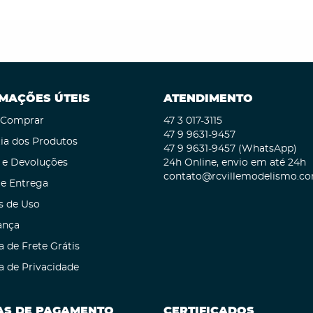
MAÇÕES ÚTEIS
ATENDIMENTO
Comprar
47 3
017-3115
47 9
9631-9457
ia dos Produtos
47 9
9631-9457
(WhatsApp)
 e Devoluções
24h Online, envio em até 24h
contato@rcvillemodelismo.co
 e Entrega
s de Uso
ança
a de Frete Grátis
ca de Privacidade
S DE PAGAMENTO
CERTIFICADOS