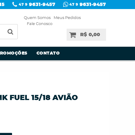
15
9631-9457
9631-9457
47 9
47 9
Quem Somos
Meus Pedidos
Fale Conosco
R$ 0,00
PROMOÇÕES
CONTATO
 FUEL 15/18 AVIÃO