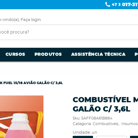
017-31
47 3
-vindo(a),
Faça login
CURSOS
PRODUTOS
ASSISTÊNCIA TÉCNICA
 FUEL 15/18 AVIÃO GALÃO C/ 3,6L
COMBUSTÍVEL MK
GALÃO C/ 3,6L
Sku:
5AFF08A61B884
Categoria:
Combustíveis
Insumos
Unidade: un