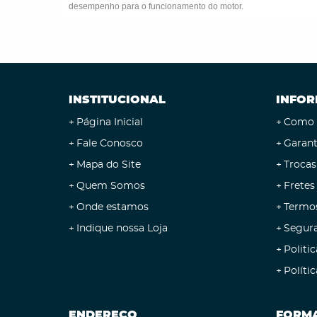
desempenho para o funcionamento do motor.
INSTITUCIONAL
INFOR
Página Inicial
Como 
Fale Conosco
Garant
Mapa do Site
Trocas
Quem Somos
Fretes
Onde estamos
Termo
Indique nossa Loja
Segur
Politic
Políti
ENDEREÇO
FORMA