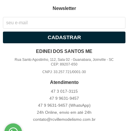
Newsletter
CADASTRAR
EDINEI DOS SANTOS ME
Rua Santo Agostinho, 112, Sala 02
-
Guanabara, Joinville
-
SC
CEP: 89207-650
CNPJ: 33.257.721/0001-30
Atendimento
47 3
017-3115
47 9
9631-9457
47 9
9631-9457
(WhatsApp)
24h Online, envio em até 24h
contato@rcvillemodelismo.com.br