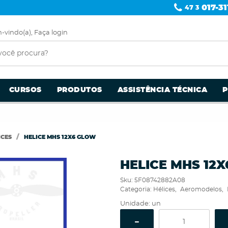
017-31
47 3
-vindo(a),
Faça login
CURSOS
PRODUTOS
ASSISTÊNCIA TÉCNICA
ICES
HELICE MHS 12X6 GLOW
HELICE MHS 12
Sku:
5F08742882A08
Categoria:
Hélices
Aeromodelos
Unidade: un