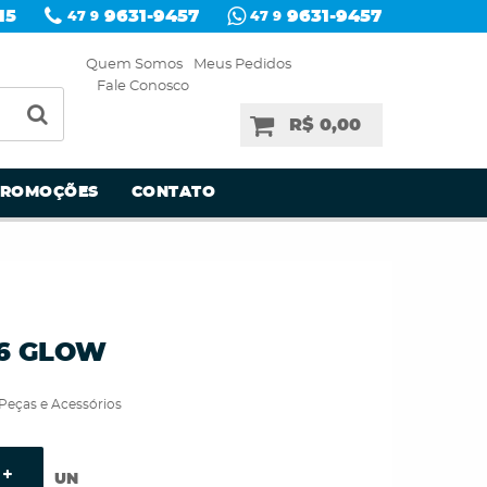
15
9631-9457
9631-9457
47 9
47 9
Quem Somos
Meus Pedidos
Fale Conosco
R$ 0,00
PROMOÇÕES
CONTATO
X6 GLOW
Peças e Acessórios
UN