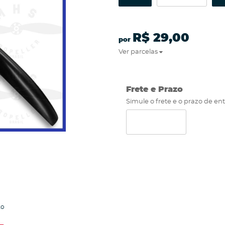
R$ 29,00
por
Ver parcelas
Frete e Prazo
Simule o frete e o prazo de en
to