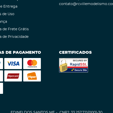
contato@rcvillemodelismo.co
 e Entrega
s de Uso
ança
a de Frete Grátis
ca de Privacidade
S DE PAGAMENTO
CERTIFICADOS
EDINEI DOS SANTOS ME
CNPJ: 33.257.721/0001-30