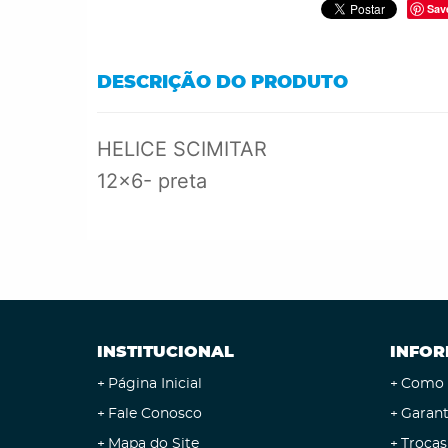
Sav
DESCRIÇÃO DO PRODUTO
HELICE SCIMITAR
12x6- preta
INSTITUCIONAL
INFOR
Página Inicial
Como 
Fale Conosco
Garant
Mapa do Site
Trocas