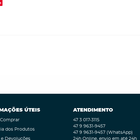
e
MAÇÕES ÚTEIS
ATENDIMENTO
Comprar
47 3
017-3115
47 9
9631-9457
ia dos Produtos
47 9
9631-9457
(WhatsApp)
 e Devoluções
24h Online, envio em até 24h