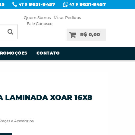
15
9631-9457
9631-9457
47 9
47 9
Quem Somos
Meus Pedidos
Fale Conosco
R$ 0,00
PROMOÇÕES
CONTATO
A LAMINADA XOAR 16X8
Peças e Acessórios