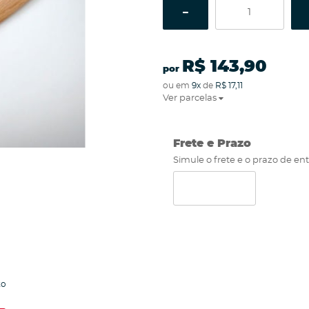
R$ 143,90
por
ou em
9x
de
R$ 17,11
Ver parcelas
Frete e Prazo
Simule o frete e o prazo de en
to