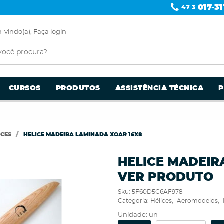
017-31
47 3
-vindo(a),
Faça login
CURSOS
PRODUTOS
ASSISTÊNCIA TÉCNICA
ICES
HELICE MADEIRA LAMINADA XOAR 16X8
HELICE MADEIR
VER PRODUTO
Sku:
5F60D5C6AF978
Categoria:
Hélices
Aeromodelos
Unidade: un