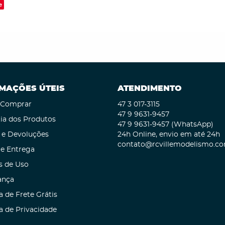
e
MAÇÕES ÚTEIS
ATENDIMENTO
Comprar
47 3
017-3115
47 9
9631-9457
ia dos Produtos
47 9
9631-9457
(WhatsApp)
 e Devoluções
24h Online, envio em até 24h
contato@rcvillemodelismo.co
 e Entrega
s de Uso
ança
a de Frete Grátis
ca de Privacidade