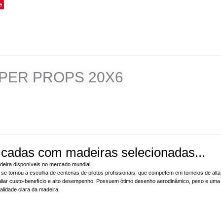
e
UPER PROPS 20X6
icadas com madeiras selecionadas...
deira disponíveis no mercado mundial!
 se tornou a escolha de centenas de pilotos profissionais, que competem em torneios de alt
 aliar custo-benefício e alto desempenho. Possuem ótimo desenho aerodinâmico, peso e uma i
alidade clara da madeira;