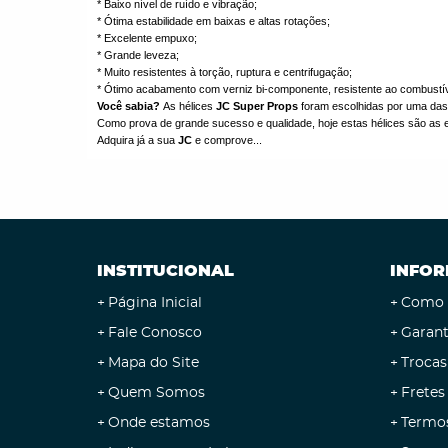
* Baixo nível de ruído e vibração;
* Ótima estabilidade em baixas e altas rotações;
* Excelente empuxo;
* Grande leveza;
* Muito resistentes à torção, ruptura e centrifugação;
* Ótimo acabamento com verniz bi-componente, resistente ao combustív
Você sabia?
As hélices
JC Super Props
foram escolhidas por uma das m
Como prova de grande sucesso e qualidade, hoje estas hélices são as e
Adquira já a sua
JC
e comprove...
INSTITUCIONAL
INFOR
Página Inicial
Como 
Fale Conosco
Garant
Mapa do Site
Trocas
Quem Somos
Fretes
Onde estamos
Termo