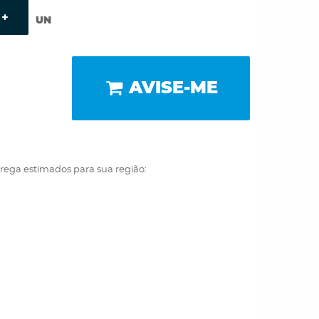
UN
AVISE-ME
trega estimados para sua região: