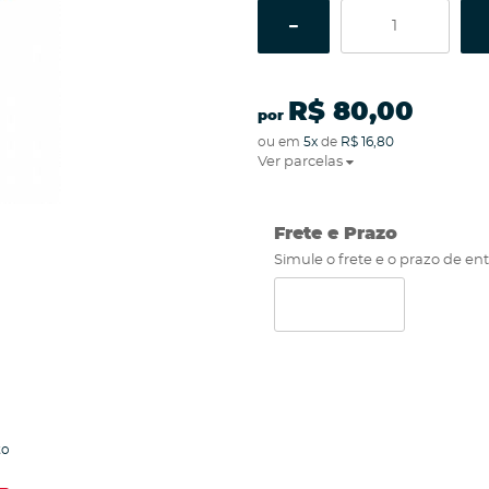
R$ 80,00
por
ou em
5x
de
R$ 16,80
Ver parcelas
Frete e Prazo
Simule o frete e o prazo de en
to