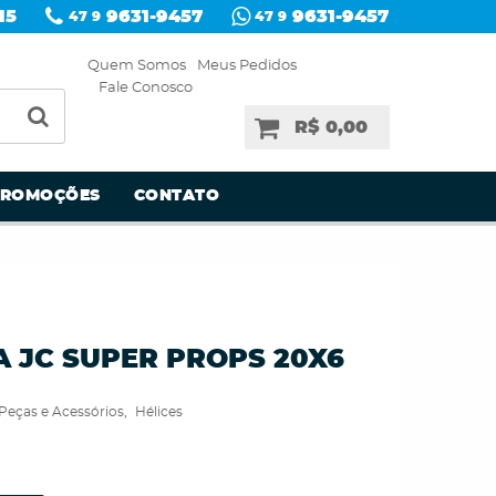
15
9631-9457
9631-9457
47 9
47 9
Quem Somos
Meus Pedidos
Fale Conosco
R$ 0,00
PROMOÇÕES
CONTATO
A JC SUPER PROPS 20X6
Peças e Acessórios
Hélices