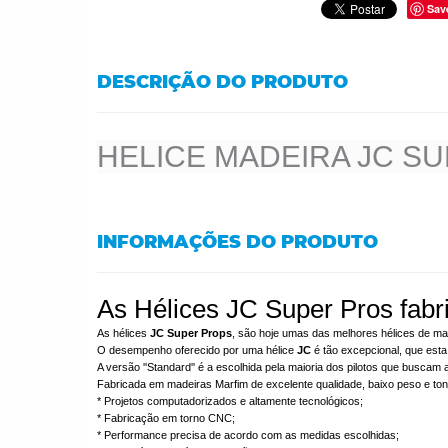
Sav
DESCRIÇÃO DO PRODUTO
HELICE MADEIRA JC S
INFORMAÇÕES DO PRODUTO
As Hélices JC Super Pros fabr
As hélices
JC Super Props
, são hoje umas das melhores hélices de ma
O desempenho oferecido por uma hélice
JC
é tão excepcional, que esta
A versão ''Standard'' é a escolhida pela maioria dos pilotos que buscam
Fabricada em madeiras Marfim de excelente qualidade, baixo peso e ton
* Projetos computadorizados e altamente tecnológicos;
* Fabricação em torno CNC;
* Performance precisa de acordo com as medidas escolhidas;