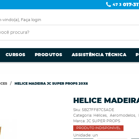
017-31
47 3
-vindo(a),
Faça login
CURSOS
PRODUTOS
ASSISTÊNCIA TÉCNICA
ICES
HELICE MADEIRA JC SUPER PROPS 20X6
HELICE MADEIR
Sku:
5B27FF87C5ADE
Categoria:
Hélices
Aeromodelos
Marca:
JC SUPER PROPS
PRODUTO INDISPONÍVEL
Unidade: un