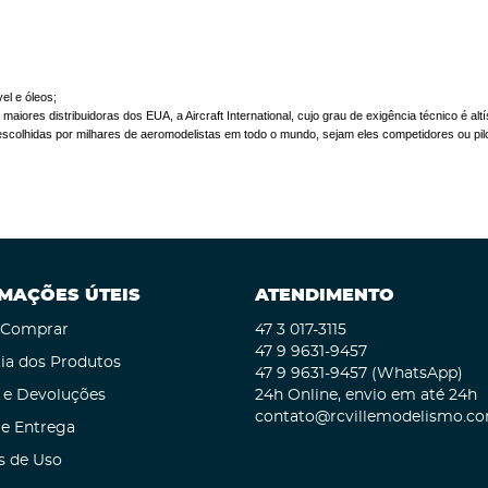
el e óleos;
aiores distribuidoras dos EUA, a Aircraft International, cujo grau de exigência técnico é a
scolhidas por milhares de aeromodelistas em todo o mundo, sejam eles competidores ou pil
MAÇÕES ÚTEIS
ATENDIMENTO
Comprar
47 3
017-3115
47 9
9631-9457
ia dos Produtos
47 9
9631-9457
(WhatsApp)
 e Devoluções
24h Online, envio em até 24h
contato@rcvillemodelismo.co
 e Entrega
s de Uso