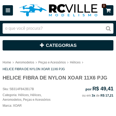
0
CATEGORIAS
Home
Aeromodelos
Peças e Acessórios
Hélices
HELICE FIBRA DE NYLON XOAR 11X6 PJG
HELICE FIBRA DE NYLON XOAR 11X6 PJG
R$ 49,41
por
Sku:
5B314F842B17B
Categoria:
Hélices
,
Hélices
,
ou em
3x
de
R$ 17,21
Aeromodelos
,
Peças e Acessórios
Marca:
XOAR