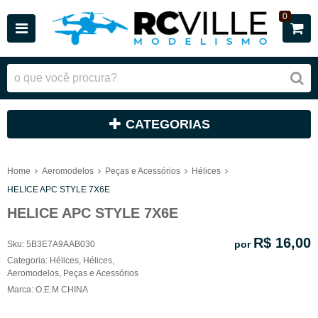
0
CATEGORIAS
Home
Aeromodelos
Peças e Acessórios
Hélices
HELICE APC STYLE 7X6E
HELICE APC STYLE 7X6E
R$ 16,00
por
Sku:
5B3E7A9AAB030
Categoria:
Hélices
,
Hélices
,
Aeromodelos
,
Peças e Acessórios
Marca:
O.E.M CHINA