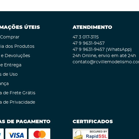
MAÇÕES ÚTEIS
ATENDIMENTO
Comprar
47 3
017-3115
47 9
9631-9457
ia dos Produtos
47 9
9631-9457
(WhatsApp)
 e Devoluções
24h Online, envio em até 24h
contato@rcvillemodelismo.co
 e Entrega
s de Uso
ança
a de Frete Grátis
ca de Privacidade
S DE PAGAMENTO
CERTIFICADOS