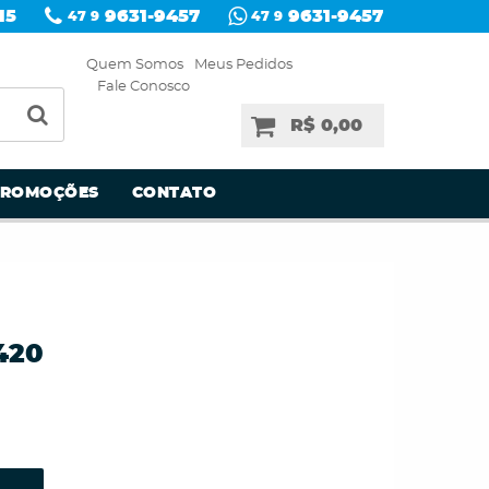
15
9631-9457
9631-9457
47 9
47 9
Quem Somos
Meus Pedidos
Fale Conosco
R$ 0,00
PROMOÇÕES
CONTATO
420