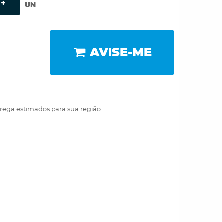
UN
AVISE-ME
trega estimados para sua região: