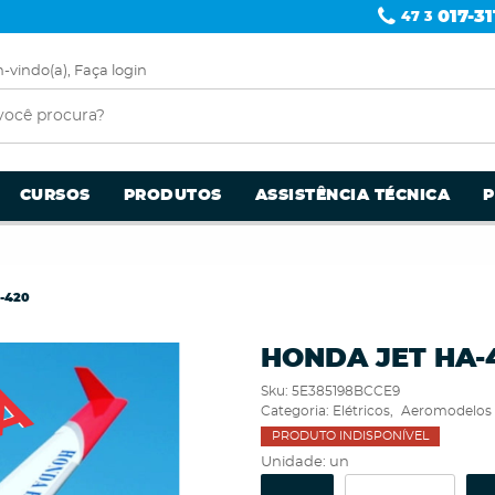
017-31
47 3
-vindo(a),
Faça login
CURSOS
PRODUTOS
ASSISTÊNCIA TÉCNICA
-420
HONDA JET HA-
Sku:
5E385198BCCE9
Categoria:
Elétricos
Aeromodelos
PRODUTO INDISPONÍVEL
Unidade: un