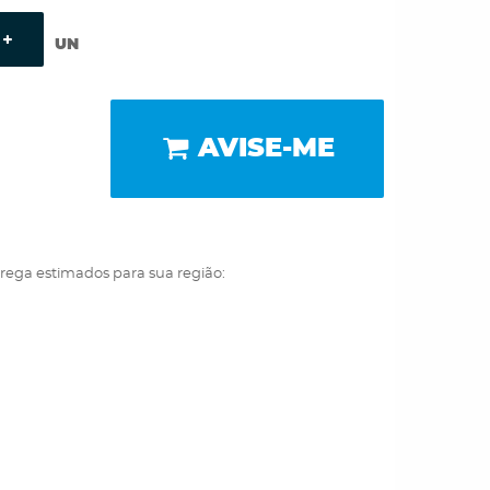
UN
AVISE-ME
trega estimados para sua região: