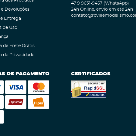
ia dos Produtos
47 9
9631-9457
(WhatsApp)
 e Devoluções
24h Online, envio em até 24h
contato@rcvillemodelismo.co
 e Entrega
s de Uso
ança
a de Frete Grátis
ca de Privacidade
S DE PAGAMENTO
CERTIFICADOS