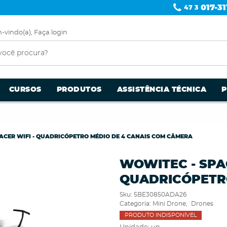
017-31
47 3
-vindo(a),
Faça login
CURSOS
PRODUTOS
ASSISTÊNCIA TÉCNICA
ACER WIFI - QUADRICÓPETRO MÉDIO DE 4 CANAIS COM CÂMERA
WOWITEC - SPAC
QUADRICÓPETRO
Sku:
5BE30850ADA26
Categoria:
Mini Drone
Drones
PRODUTO INDISPONÍVEL