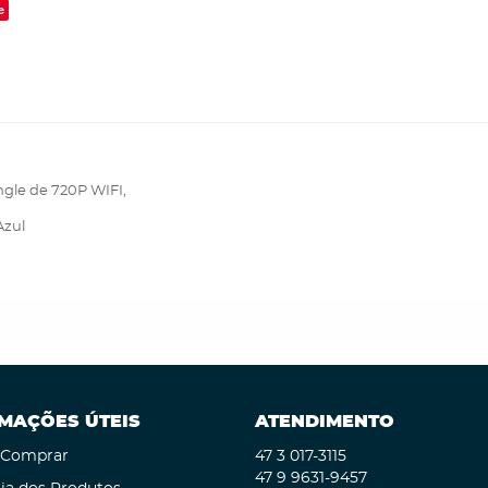
e
gle de 720P WIFI,
Azul
MAÇÕES ÚTEIS
ATENDIMENTO
Comprar
47 3
017-3115
47 9
9631-9457