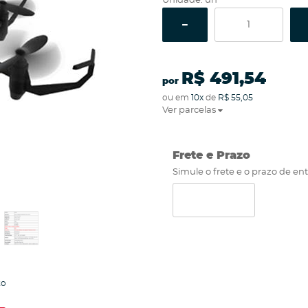
Unidade: un
R$ 491,54
por
ou em
10x
de
R$ 55,05
Ver parcelas
Frete e Prazo
Simule o frete e o prazo de en
to