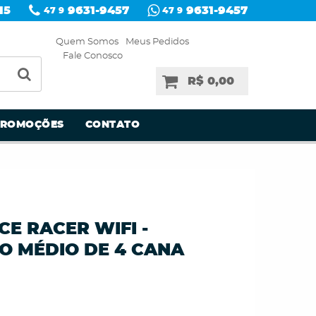
15
9631-9457
9631-9457
47 9
47 9
Quem Somos
Meus Pedidos
Fale Conosco
R$ 0,00
PROMOÇÕES
CONTATO
E RACER WIFI -
 MÉDIO DE 4 CANA