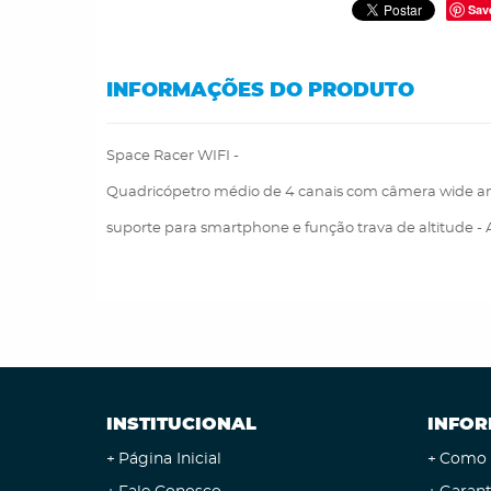
Sav
INFORMAÇÕES DO PRODUTO
Space Racer WIFI -
Quadricópetro médio de 4 canais com câmera wide an
suporte para smartphone e função trava de altitude - 
INSTITUCIONAL
INFOR
Página Inicial
Como 