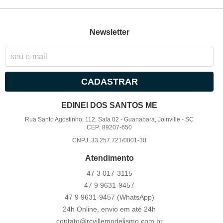
Newsletter
CADASTRAR
EDINEI DOS SANTOS ME
Rua Santo Agostinho, 112, Sala 02
-
Guanabara, Joinville
-
SC
CEP: 89207-650
CNPJ: 33.257.721/0001-30
Atendimento
47 3
017-3115
47 9
9631-9457
47 9
9631-9457
(WhatsApp)
24h Online, envio em até 24h
contato@rcvillemodelismo.com.br