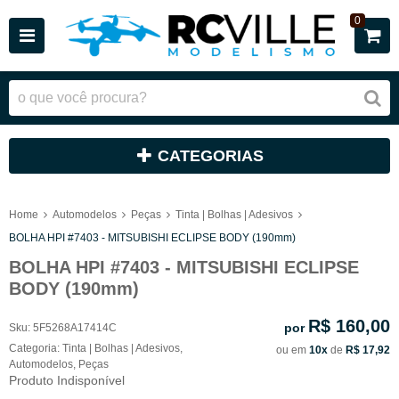
0
CATEGORIAS
Home
Automodelos
Peças
Tinta | Bolhas | Adesivos
BOLHA HPI #7403 - MITSUBISHI ECLIPSE BODY (190mm)
BOLHA HPI #7403 - MITSUBISHI ECLIPSE
BODY (190mm)
R$ 160,00
por
Sku:
5F5268A17414C
Categoria:
Tinta | Bolhas | Adesivos
,
ou em
10x
de
R$ 17,92
Automodelos
,
Peças
Produto Indisponível