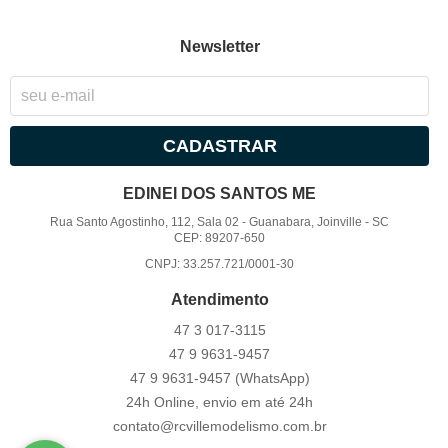
Newsletter
CADASTRAR
EDINEI DOS SANTOS ME
Rua Santo Agostinho, 112, Sala 02
-
Guanabara, Joinville
-
SC
CEP: 89207-650
CNPJ: 33.257.721/0001-30
Atendimento
47 3
017-3115
47 9
9631-9457
47 9
9631-9457
(WhatsApp)
24h Online, envio em até 24h
contato@rcvillemodelismo.com.br