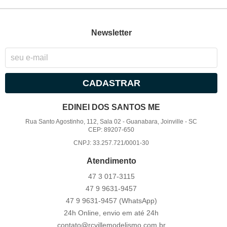
Newsletter
CADASTRAR
EDINEI DOS SANTOS ME
Rua Santo Agostinho, 112, Sala 02
-
Guanabara, Joinville
-
SC
CEP: 89207-650
CNPJ: 33.257.721/0001-30
Atendimento
47 3
017-3115
47 9
9631-9457
47 9
9631-9457
(WhatsApp)
24h Online, envio em até 24h
contato@rcvillemodelismo.com.br