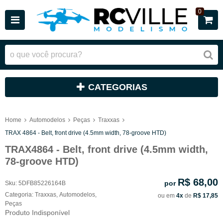
0
CATEGORIAS
Home
Automodelos
Peças
Traxxas
TRAX 4864 - Belt, front drive (4.5mm width, 78-groove HTD)
TRAX4864 - Belt, front drive (4.5mm width,
78-groove HTD)
R$ 68,00
por
Sku:
5DFB85226164B
Categoria:
Traxxas
,
Automodelos
,
ou em
4x
de
R$ 17,85
Peças
Produto Indisponível