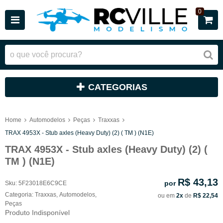
0
CATEGORIAS
Home
Automodelos
Peças
Traxxas
TRAX 4953X - Stub axles (Heavy Duty) (2) ( TM ) (N1E)
TRAX 4953X - Stub axles (Heavy Duty) (2) (
TM ) (N1E)
R$ 43,13
por
Sku:
5F23018E6C9CE
Categoria:
Traxxas
,
Automodelos
,
ou em
2x
de
R$ 22,54
Peças
Produto Indisponível