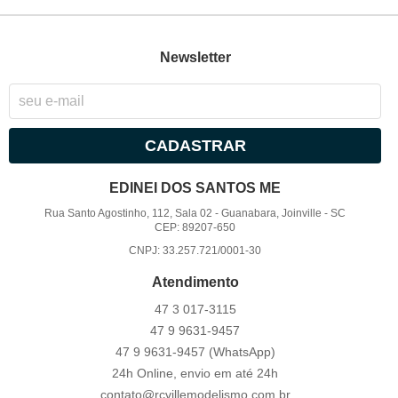
Newsletter
CADASTRAR
EDINEI DOS SANTOS ME
Rua Santo Agostinho, 112, Sala 02
-
Guanabara, Joinville
-
SC
CEP: 89207-650
CNPJ: 33.257.721/0001-30
Atendimento
47 3
017-3115
47 9
9631-9457
47 9
9631-9457
(WhatsApp)
24h Online, envio em até 24h
contato@rcvillemodelismo.com.br