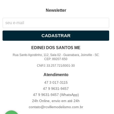
Newsletter
CADASTRAR
EDINEI DOS SANTOS ME
Rua Santo Agostinho, 112, Sala 02
-
Guanabara, Joinville
-
SC
CEP: 89207-650
CNPJ: 33.257.721/0001-30
Atendimento
47 3
017-3115
47 9
9631-9457
47 9
9631-9457
(WhatsApp)
24h Online, envio em até 24h
contato@rcvillemodelismo.com.br