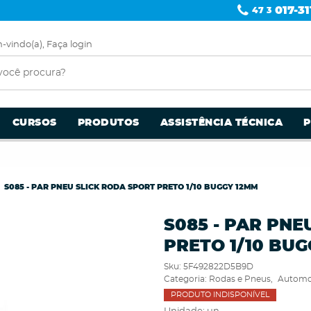
017-31
47 3
-vindo(a),
Faça login
CURSOS
PRODUTOS
ASSISTÊNCIA TÉCNICA
S085 - PAR PNEU SLICK RODA SPORT PRETO 1/10 BUGGY 12MM
S085 - PAR PNE
PRETO 1/10 BU
Sku:
5F492822D5B9D
Categoria:
Rodas e Pneus
Automo
PRODUTO INDISPONÍVEL