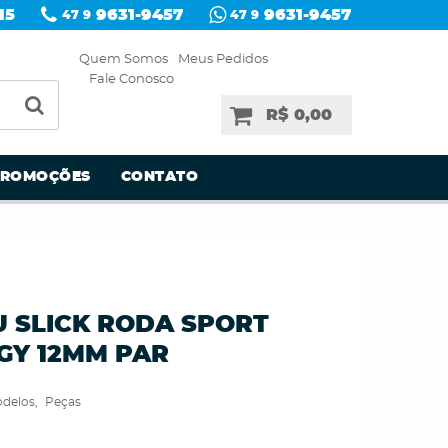
15
9631-9457
9631-9457
47 9
47 9
Quem Somos
Meus Pedidos
Fale Conosco
R$ 0,00
PROMOÇÕES
CONTATO
U SLICK RODA SPORT
GGY 12MM PAR
delos
Peças