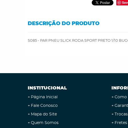
Sav
DESCRIÇÃO DO PRODUTO
S085 - PAR PNEU SLICK RODA SPORT PRETO 1/10 BU
INSTITUCIONAL
INFOR
Página Inicial
Como 
Fale Conosco
Garant
Mapa do Site
Trocas
Quem Somos
Fretes