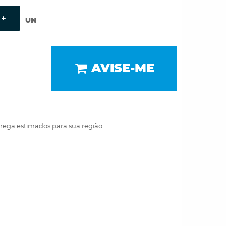
UN
AVISE-ME
trega estimados para sua região: