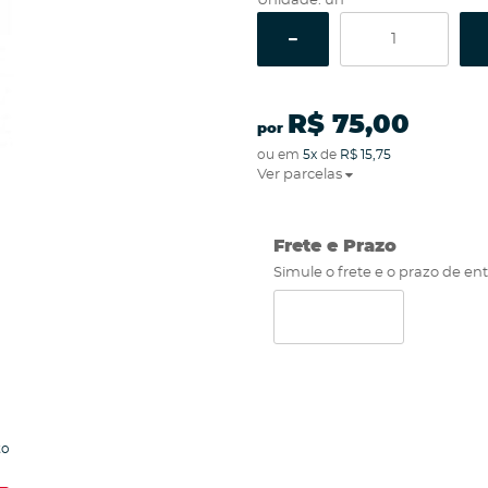
Unidade: un
R$ 75,00
por
ou em
5x
de
R$ 15,75
Ver parcelas
Frete e Prazo
Simule o frete e o prazo de en
to