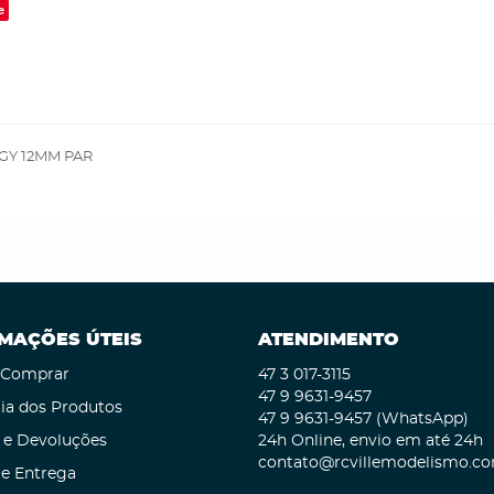
e
GGY 12MM PAR
MAÇÕES ÚTEIS
ATENDIMENTO
Comprar
47 3
017-3115
47 9
9631-9457
ia dos Produtos
47 9
9631-9457
(WhatsApp)
 e Devoluções
24h Online, envio em até 24h
contato@rcvillemodelismo.co
 e Entrega