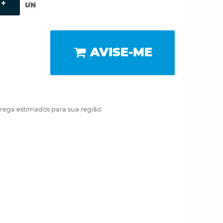
UN
AVISE-ME
trega estimados para sua região: