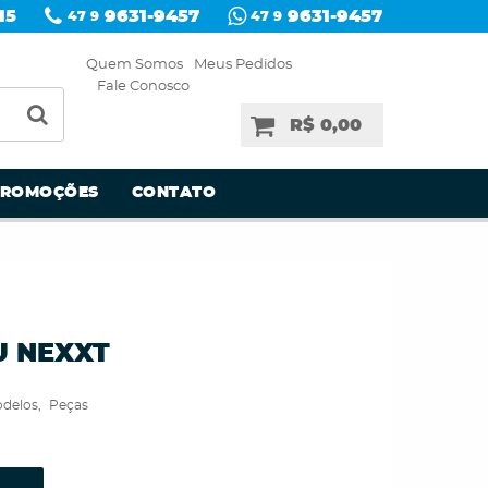
15
9631-9457
9631-9457
47 9
47 9
Quem Somos
Meus Pedidos
Fale Conosco
R$ 0,00
PROMOÇÕES
CONTATO
U NEXXT
delos
Peças