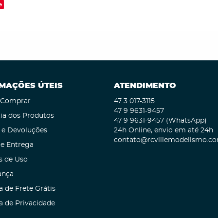
e
MAÇÕES ÚTEIS
ATENDIMENTO
Comprar
47 3
017-3115
47 9
9631-9457
ia dos Produtos
47 9
9631-9457
(WhatsApp)
 e Devoluções
24h Online, envio em até 24h
contato@rcvillemodelismo.co
 e Entrega
s de Uso
ança
a de Frete Grátis
ca de Privacidade