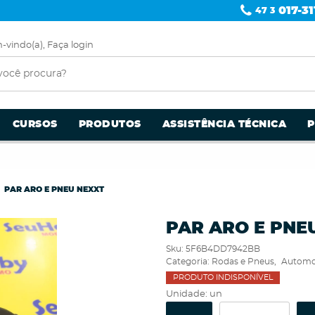
017-31
47 3
-vindo(a),
Faça login
CURSOS
PRODUTOS
ASSISTÊNCIA TÉCNICA
PAR ARO E PNEU NEXXT
PAR ARO E PNE
Sku:
5F6B4DD7942BB
Categoria:
Rodas e Pneus
Automo
PRODUTO INDISPONÍVEL
Unidade: un