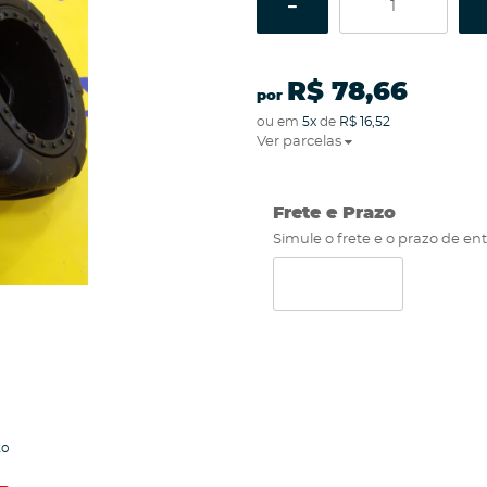
R$ 78,66
por
ou em
5x
de
R$ 16,52
Ver parcelas
Frete e Prazo
Simule o frete e o prazo de en
to